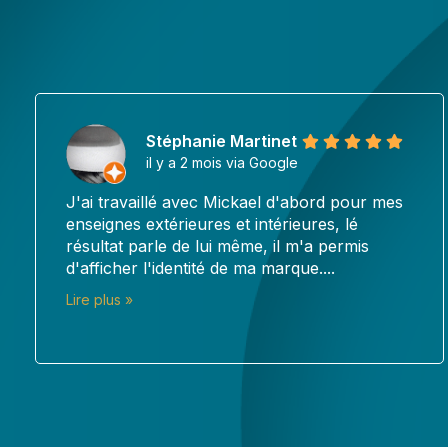
Alex
il y a 3 mois via Google
ur mes
J'ai fait appel à Pub en Seri pour la
réalisation d'une affiche en aluminium p
s
mon centre de soin, et je suis vraiment r
du...
Lire plus »