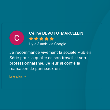
Laurence ARNAUD
il y a 3 mois via Google
J’ai fait appel à Pub en Seri à plusieurs
en
reprises pour des missions différentes (cart
de visite, marquage voiture, …) et le résultat
est toujours...
Lire plus »