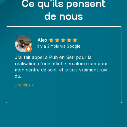
Ce qu’ils pensent
de nous
Céline DEVOTO-MARCELLIN
il y a 3 mois via Google
Je recommande vivement la société Pub 
our
Série pour la qualité de son travail et son
avi
professionnalisme. Je leur ai confié la
réalisation de panneaux en...
Lire plus »