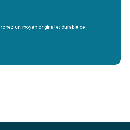
M
rchez un moyen original et durable de
M
d
E