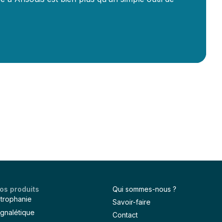
e
E
os produits
Qui sommes-nous ?
itrophanie
Savoir-faire
ignalétique
Contact