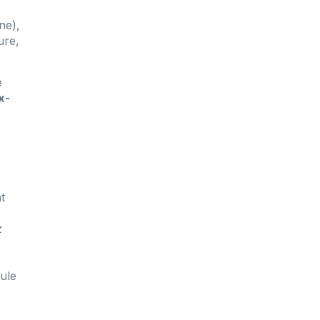
ne),
ure,
e
x-
t
z
;
cule