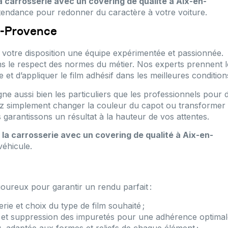
 carrosserie avec un covering de qualité à Aix-en-
endance pour redonner du caractère à votre voiture.
n-Provence
votre disposition une équipe expérimentée et passionnée.
ans le respect des normes du métier. Nos experts prennent l
et d’appliquer le film adhésif dans les meilleures condition
ne aussi bien les particuliers que les professionnels pour 
tiez simplement changer la couleur du capot ou transformer
garantissons un résultat à la hauteur de vos attentes.
la carrosserie avec un covering de qualité à Aix-en-
véhicule.
goureux pour garantir un rendu parfait :
erie et choix du type de film souhaité ;
 et suppression des impuretés pour une adhérence optimale
, adaptée aux formes et reliefs de chaque élément ;