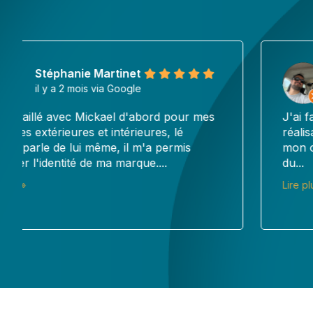
Alex
il y a 3 mois via Google
J'ai fait appel à Pub en Seri pour la
réalisation d'une affiche en aluminium pour
mon centre de soin, et je suis vraiment ravi
du...
Lire plus »