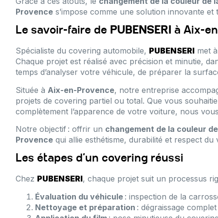
Grâce à ces atouts, le
changement de la couleur de la
Provence
s’impose comme une solution innovante et t
Le savoir-faire de
PUBENSERI
à Aix-e
Spécialiste du covering automobile,
PUBENSERI
met à 
Chaque projet est réalisé avec précision et minutie, d
temps d’analyser votre véhicule, de préparer la surface 
Située à
Aix-en-Provence
, notre entreprise accompag
projets de covering partiel ou total. Que vous souhai
complètement l’apparence de votre voiture, nous vous 
Notre objectif : offrir un
changement de la couleur de 
Provence
qui allie esthétisme, durabilité et respect du 
Les étapes d’un covering réussi
Chez
PUBENSERI
, chaque projet suit un processus ri
Évaluation du véhicule
: inspection de la carross
Nettoyage et préparation
: dégraissage complet
Application du film
: pose minutieuse du covering