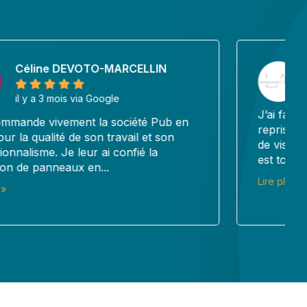
Laurence ARNAUD
il y a 3 mois via Google
J’ai fait appel à Pub en Seri à plusieurs
reprises pour des missions différentes (cartes
de visite, marquage voiture, …) et le résultat
est toujours...
Lire plus »