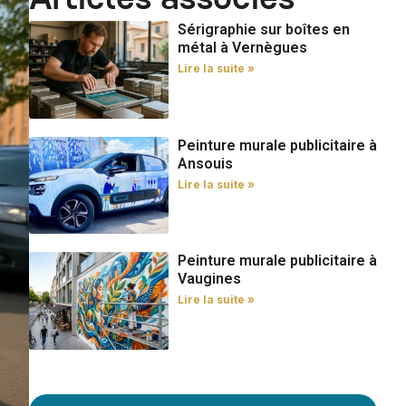
Articles associés
Sérigraphie sur boîtes en
métal à Vernègues
Lire la suite »
Peinture murale publicitaire à
Ansouis
Lire la suite »
Peinture murale publicitaire à
Vaugines
Lire la suite »