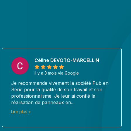
Laurence ARNAUD
il y a 3 mois via Google
J’ai fait appel à Pub en Seri à plusieurs
reprises pour des missions différentes (cartes
de visite, marquage voiture, …) et le résultat
est toujours...
Lire plus »