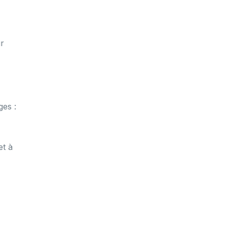
ir
es :
et à