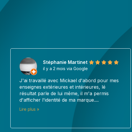
Alex
il y a 3 mois via Google
J'ai fait appel à Pub en Seri pour la
réalisation d'une affiche en aluminium pour
mon centre de soin, et je suis vraiment ravi
du...
Lire plus »