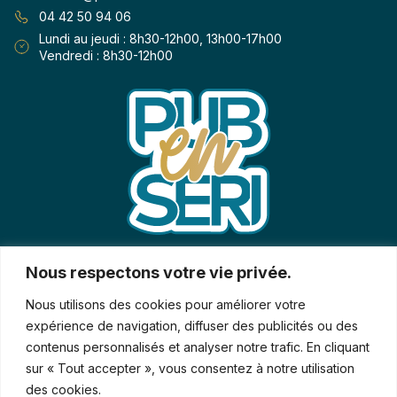
04 42 50 94 06
Lundi au jeudi : 8h30-12h00, 13h00-17h00
Vendredi : 8h30-12h00
Qui sommes-nous ?
Nos produits
Nous respectons votre vie privée.
Vitrophanie
Savoir-faire
Nous utilisons des cookies pour améliorer votre
Signalétique
Contact
expérience de navigation, diffuser des publicités ou des
Print
Demande de rappel
contenus personnalisés et analyser notre trafic. En cliquant
Kit balisage véhicule
Actualités & conseils
sur « Tout accepter », vous consentez à notre utilisation
Panneaux
des cookies.
Enseigne