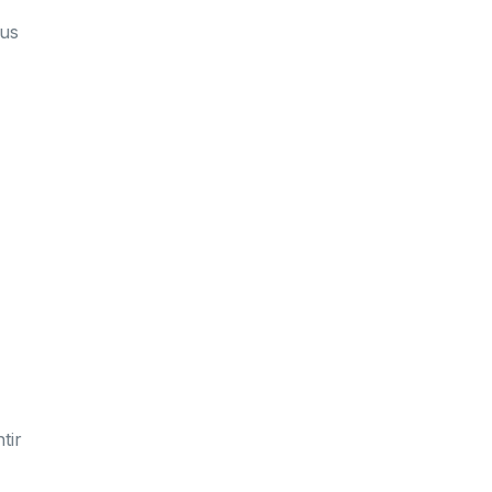
ous
tir