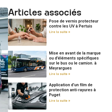
Articles associés
Pose de vernis protecteur
contre les UV à Pertuis
Lire la suite »
Mise en avant de la marque
ou d’éléments spécifiques
sur le bus ou le camion. à
Meyrargues
Lire la suite »
Application d’un film de
protection anti-rayures à
Puget
Lire la suite »