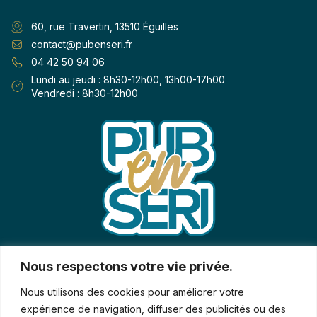
60, rue Travertin, 13510 Éguilles
contact@pubenseri.fr
04 42 50 94 06
Lundi au jeudi : 8h30-12h00, 13h00-17h00
Vendredi : 8h30-12h00
Qui sommes-nous ?
Nos produits
Nous respectons votre vie privée.
Vitrophanie
Savoir-faire
Nous utilisons des cookies pour améliorer votre
Signalétique
Contact
expérience de navigation, diffuser des publicités ou des
Print
Demande de rappel