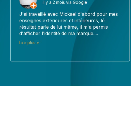
il y a 4 mois via Google
J'ai fait appel à Pub en Seri pour la
réalisation d'une affiche en aluminium pour
mon centre de soin, et je suis vraiment ravi
du...
Lire plus »