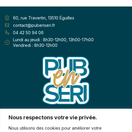
60, rue Travertin, 13510 Éguilles
contact@pubenseri.fr
04 42 50 94 06
Lundi au jeudi : 8h30-12h00, 13h00-17h00
Vendredi : 8h30-12h00
Qui sommes-nous ?
Nos produits
Nous respectons votre vie privée.
Vitrophanie
Savoir-faire
Nous utilisons des cookies pour améliorer votre
Signalétique
Contact