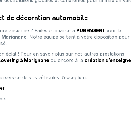
r des solutions globales et cohérentes pour la mise en val
et de décoration automobile
ure ancienne ? Faites confiance à
PUBENSERI
pour la
à Marignane
. Notre équipe se tient à votre disposition pour
isé.
n éclat ! Pour en savoir plus sur nos autres prestations,
covering à Marignane
ou encore à la
création d’enseign
au service de vos véhicules d’exception.
er
.
ne.