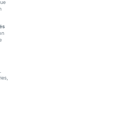
Que
n
és
on
e
.
ies,