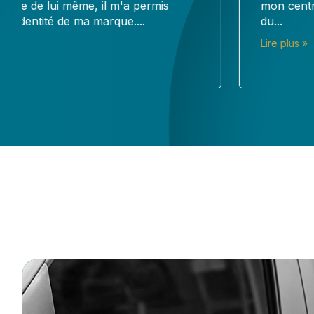
mon centre de soin, et je suis vraiment ravi
du...
Lire plus »