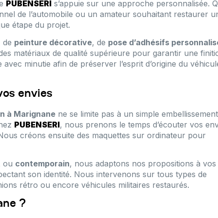
se
PUBENSERI
s’appuie sur une approche personnalisée. 
nnel de l’automobile ou un amateur souhaitant restaurer u
e étape du projet.
, de
peinture décorative
, de
pose d’adhésifs personnalis
des matériaux de qualité supérieure pour garantir une finiti
 avec minutie afin de préserver l’esprit d’origine du véhicul
vos envies
on à Marignane
ne se limite pas à un simple embellissement
Chez
PUBENSERI
, nous prenons le temps d’écouter vos env
e. Nous créons ensuite des maquettes sur ordinateur pour
t
ou
contemporain
, nous adaptons nos propositions à vos
espectant son identité. Nous intervenons sur tous types de
ions rétro ou encore véhicules militaires restaurés.
ane ?